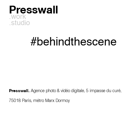
Presswall
.work
.studio
#behindthescene
Agence photo & vidéo digitale, 5 impasse du curé,
Presswall.
75018 Paris, métro Marx Dormoy