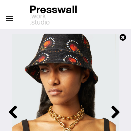
Presswall
.work
.studio