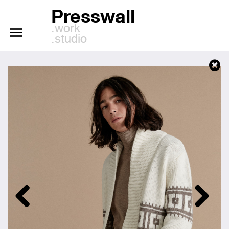
Presswall
.work
.studio