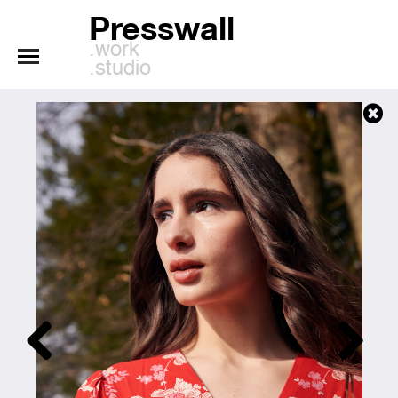
Presswall
.work
.studio