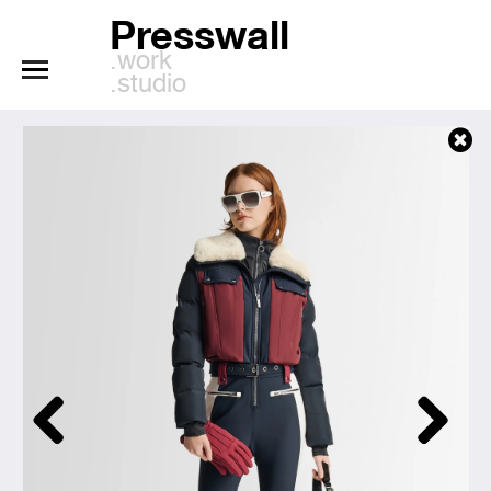
Presswall
.work
.studio