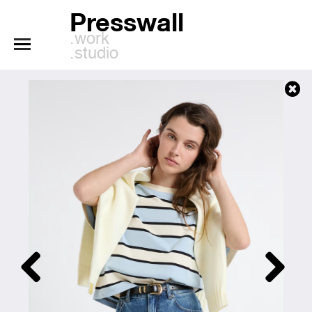
Presswall
.work
.studio