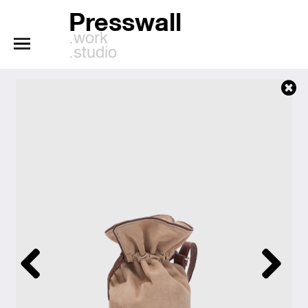
Presswall
.work
.studio