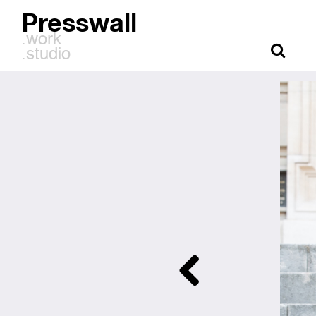
Presswall
.work
.studio